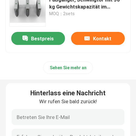
kg Gewichtskapazität im
Innenraum
MOQ：2sets
Drehkreuz-Schwenktür
Klappen-Drehkreuz-Tor
Bestpreis
Kontakt
Stativ-Drehkreuz-Tor
Sehen Sie mehr an
Geschwindigkeits-Tor-Drehkreuz
Hinterlass eine Nachricht
Volles Höhendrehkreuz
Wir rufen Sie bald zurück!
Gleitendes Tor-Drehkreuz
Gesichtserkennung Biometrische Maschine