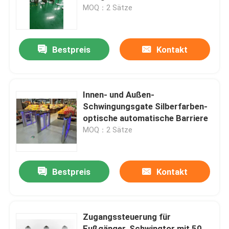
Kommunikationsschnittstelle
MOQ：2 Sätze
Über uns
Bestpreis
Kontakt
Fabrik Tour
Qualitätskontrolle
Innen- und Außen-
Schwingungsgate Silberfarben-
optische automatische Barriere
Kontakt
MOQ：2 Sätze
Nachrichten
Bestpreis
Kontakt
Referenzen
Zugangssteuerung für
Elektronische Drehkreuz-Tore
Fußgänger, Schwingtor mit 50