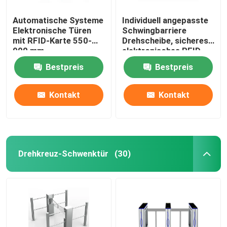
Automatische Systeme
Individuell angepasste
Smart-Door-Zugriffskontrollsystem
Elektronische Türen
Schwingbarriere
mit RFID-Karte 550-
Drehscheibe, sicheres
900 mm
elektronisches RFID
Drehscheibe Tor
Bestpreis
Bestpreis
Kontakt
Kontakt
Drehkreuz-Schwenktür
(30)