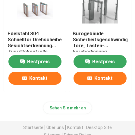
Edelstahl 304
Bürogebäude
Schnelltor Drehscheibe
Sicherheitsgeschwindigkei
Gesichtserkennung
Tore, Tasten-
Zugriffskontrolle
Fernbedienung
Elektronische
Bestpreis
Bestpreis
Drehscheiben-Tore
Kontakt
Kontakt
Sehen Sie mehr an
Startseite
Über uns
Kontakt
Desktop Site
Sitemap
Privacy Policy