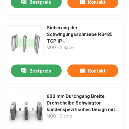
Bestpreis
Kontakt
Sicherung der
Schwingungsschraube RS485
TCP IP-
Kommunikationsschnittstelle
MOQ：2 Sätze
Bestpreis
Kontakt
600 mm Durchgang Breite
Drehscheibe Schwingtor
kundenspezifisches Design mit
0,2s Öffnungszeit
MOQ：2 sets