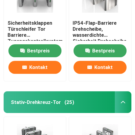
Sicherheitsklappen
IP54-Flap-Barriere
Türschleifer Tor
Drehscheibe,
Barriere
wasserdichte
Zugangskontrollsystem
Sicherheit Drehscheibe
550 mm
Tor angepasst
Bestpreis
Bestpreis
Durchgangsbreite
Kontakt
Kontakt
Stativ-Drehkreuz-Tor
(25)