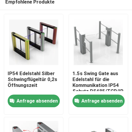
Empfohlene Produkte
IP54 Edelstahl Silber
1.5s Swing Gate aus
Schwingflügeltür 0,2s
Edelstahl für die
Öffnungszeit
Kommunikation IP54
Schutz RS485/TCP/IP
Startseite
Schnittstelle
Anfrage absenden
Anfrage absenden
Produkte
Videos