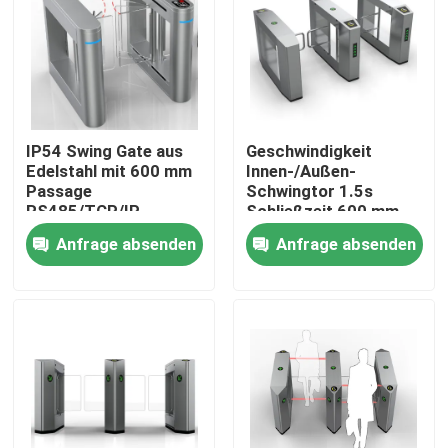
Über uns
Fabrik Tour
IP54 Swing Gate aus
Geschwindigkeit
Edelstahl mit 600 mm
Innen-/Außen-
Qualitätskontrolle
Passage
Schwingtor 1.5s
RS485/TCP/IP-
Schließzeit 600 mm
Schnittstelle
Durchgang
Anfrage absenden
Anfrage absenden
Kontakt
Nachrichten
Referenzen
Elektronische Drehkreuz-Tore