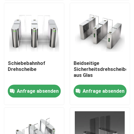
Über uns
Fabrik Tour
Qualitätskontrolle
Schiebebahnhof
Beidseitige
Drehscheibe
Sicherheitsdrehscheiben
Kontakt
aus Glas
Anfrage absenden
Anfrage absenden
Nachrichten
Referenzen
Elektronische Drehkreuz-Tore