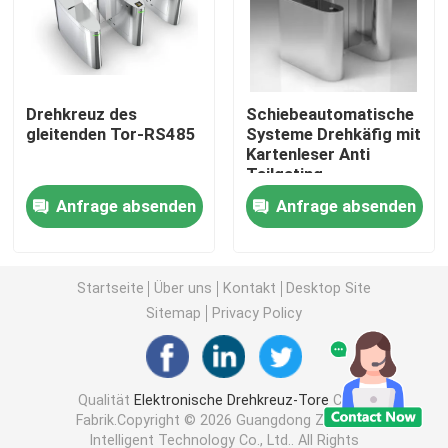
Drehkreuz-Schwenktür
Drehkreuz des
Schiebeautomatische
Klappen-Drehkreuz-Tor
gleitenden Tor-RS485
Systeme Drehkäfig mit
Kartenleser Anti
Tailgating
Stativ-Drehkreuz-Tor
Anfrage absenden
Anfrage absenden
Geschwindigkeits-Tor-Drehkreuz
Startseite
Über uns
Kontakt
Desktop Site
Volles Höhendrehkreuz
Sitemap
Privacy Policy
Gleitendes Tor-Drehkreuz
Qualität
Elektronische Drehkreuz-Tore
China
Fabrik.Copyright © 2026 Guangdong Zecheng
Gesichtserkennung Biometrische Maschine
Intelligent Technology Co., Ltd.. All Rights