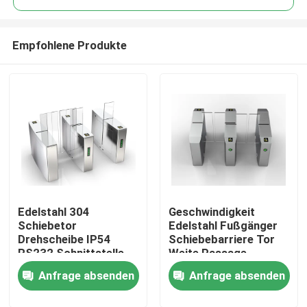
Empfohlene Produkte
Edelstahl 304
Geschwindigkeit
Startseite
Schiebetor
Edelstahl Fußgänger
Drehscheibe IP54
Schiebebarriere Tor
RS232 Schnittstelle
Weite Passage
Produkte
Anti-Pinch-Steuerung
Zugangssteuerung
Anfrage absenden
Anfrage absenden
Silberfarbe
80W Leistung
Videos