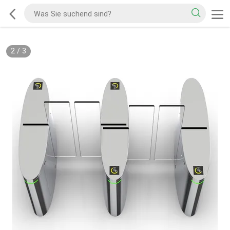
2
/
3