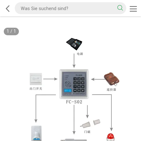
1
/
1