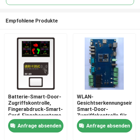
Empfohlene Produkte
Batterie-Smart-Door-
WLAN-
Startseite
Zugriffskontrolle,
Gesichtserkennungseinric
Fingerabdruck-Smart-
Smart-Door-
Card-Eingabesysteme
Zugriffskontrolle für
Produkte
den sicheren Zugang
Anfrage absenden
Anfrage absenden
Videos