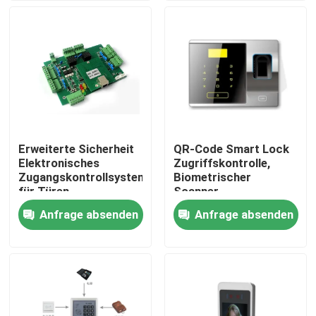
Über uns
Fabrik Tour
Qualitätskontrolle
Erweiterte Sicherheit
QR-Code Smart Lock
Elektronisches
Zugriffskontrolle,
Kontakt
Zugangskontrollsystem
Biometrischer
für Türen
Scanner
Schlüsselkarten-
Anfrage absenden
Anfrage absenden
Nachrichten
System
Referenzen
Elektronische Drehkreuz-Tore