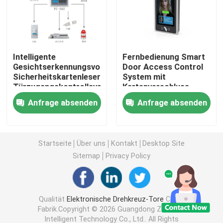
Drehkreuz-Schwenktür
Intelligente
Fernbedienung Smart
Klappen-Drehkreuz-Tor
Gesichtserkennungsvorrichtung,
Door Access Control
Sicherheitskartenleser
System mit
Türzugangskontrollsystem
Kartenverschluss
Stativ-Drehkreuz-Tor
Biometrie
Anfrage absenden
Anfrage absenden
Geschwindigkeits-Tor-Drehkreuz
Startseite
Über uns
Kontakt
Desktop Site
Volles Höhendrehkreuz
Sitemap
Privacy Policy
Gleitendes Tor-Drehkreuz
Qualität
Elektronische Drehkreuz-Tore
China
Fabrik.Copyright © 2026 Guangdong Zecheng
Gesichtserkennung Biometrische Maschine
Intelligent Technology Co., Ltd.. All Rights