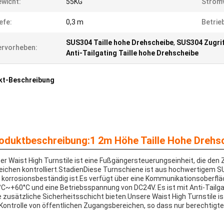
wicht:
55KG
Strom
efe:
0,3 m
Betrie
SUS304 Taille hohe Drehscheibe
,
SUS304 Zugri
rvorheben:
Anti-Tailgating Taille hohe Drehscheibe
kt-Beschreibung
oduktbeschreibung:1 2m Höhe Taille Hohe Drehs
er Waist High Turnstile ist eine Fußgängersteuerungseinheit, die de
eichen kontrolliert.StadienDiese Turnschiene ist aus hochwertigem SU
 korrosionsbeständig ist.Es verfügt über eine Kommunikationsoberfl
°C~+60°C und eine Betriebsspannung von DC24V. Es ist mit Anti-Tailga
e zusätzliche Sicherheitsschicht bieten.Unsere Waist High Turnstile i
 Kontrolle von öffentlichen Zugangsbereichen, so dass nur berechtigt