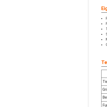
Ei
Te
Ti
Gr
Be
Fu