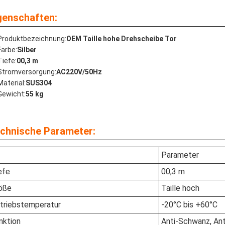
genschaften:
Produktbezeichnung:
OEM Taille hohe Drehscheibe Tor
Farbe:
Silber
Tiefe:
00,3 m
Stromversorgung:
AC220V/50Hz
Material:
SUS304
Gewicht:
55 kg
chnische Parameter:
Parameter
efe
00,3 m
öße
Taille hoch
triebstemperatur
-20°C bis +60°C
nktion
Anti-Schwanz, An