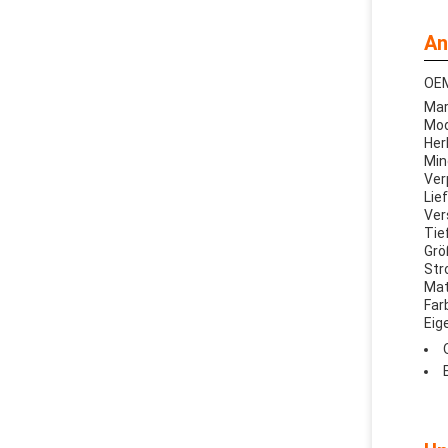
An
OEM
Mar
Mod
Her
Min
Ver
Lief
Ver
Tie
Grö
Str
Mat
Far
Eig