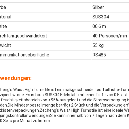
rbe
Silber
terial
SUS304
eite
00,6 m
rchfahrgeschwindigkeit
40 Personen/min
wicht
55 kg
mmunikationsoberfläche
RS485
wendungen:
heng's Waist High Turnstile ist ein maßgeschneidertes Taillhöhe-Turns
zipiert wurde. Es ist aus SUS304 Edelstahl mit einer Tiefe von 0.Es ist 
tfeuchtigkeitsbereich von ≤ 95% ausgelegt und die Stromversorgung i
den.Die Mindestbestellmenge beträgt 2 Stück und die Verpackung erfo
zkistenverpackungen.Zecheng's Waist High Turnstile ist eine ideale Wa
gangskontrollanwendungenSie kann innerhalb von 7 Tagen nach dem Kau
0 Sets pro Monat zu liefern.