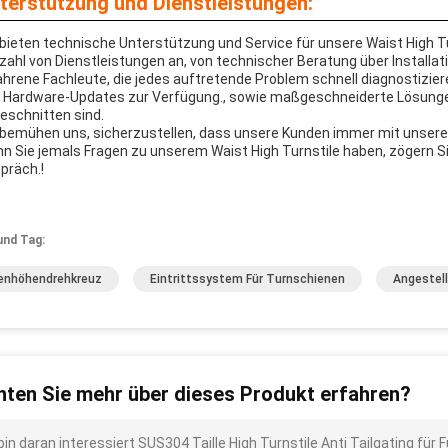
terstützung und Dienstleistungen:
 bieten technische Unterstützung und Service für unsere Waist High Tur
lzahl von Dienstleistungen an, von technischer Beratung über Installa
ahrene Fachleute, die jedes auftretende Problem schnell diagnostizie
 Hardware-Updates zur Verfügung., sowie maßgeschneiderte Lösungen,
eschnitten sind.
 bemühen uns, sicherzustellen, dass unsere Kunden immer mit unseren
n Sie jemals Fragen zu unserem Waist High Turnstile haben, zögern Sie
präch.!
und Tag:
lenhöhendrehkreuz
Eintrittssystem Für Turnschienen
Angestel
ten Sie mehr über dieses Produkt erfahren?
 bin daran interessiert SUS304 Taille High Turnstile Anti Tailgating fü