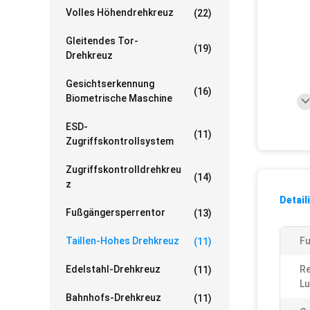
Volles Höhendrehkreuz
(22)
Gleitendes Tor-
(19)
Drehkreuz
Gesichtserkennung
(16)
Biometrische Maschine
ESD-
(11)
Zugriffskontrollsystem
Zugriffskontrolldrehkreu
(14)
Z
Detail
Fußgängersperrentor
(13)
Taillen-Hohes Drehkreuz
Fu
(11)
Edelstahl-Drehkreuz
Re
(11)
Lu
Bahnhofs-Drehkreuz
(11)