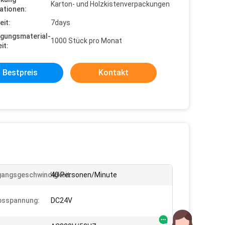
Karton- und Holzkistenverpackungen
ationen:
eit:
7days
gungsmaterial-
1000 Stück pro Monat
it:
Bestpreis
Kontakt
angsgeschwindigkeit:
40 Personen/Minute
bsspannung:
DC24V