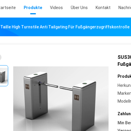
tartseite
Produkte
Videos
Über Uns
Kontakt
Nachr
aille High Turnstile Anti Tailgating Für Fußgängerzugriffskontrolle
SUS304
Fußgä
Produk
Herkun
Marke
Model
Zahlun
Min Be
Verpa