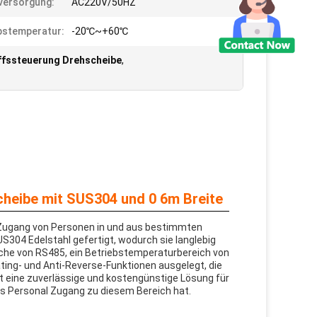
versorgung:
AC220V/50HZ
bstemperatur:
-20℃~+60℃
ffssteuerung Drehscheibe
,
cheibe mit SUS304 und 0 6m Breite
n Zugang von Personen in und aus bestimmten
S304 Edelstahl gefertigt, wodurch sie langlebig
äche von RS485, ein Betriebstemperaturbereich von
ting- und Anti-Reverse-Funktionen ausgelegt, die
st eine zuverlässige und kostengünstige Lösung für
es Personal Zugang zu diesem Bereich hat.