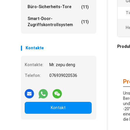
Ge
Büro-Sicherheits-Tore
(11)
Ti
Smart-Door-
(11)
Zugriffskontrollsystem
He
Produ
Kontakte
Kontakte:
Mr. zepu deng
Telefon:
076939020536
Pr
Uns
Ber
und
Kontakt
-20
ein
die