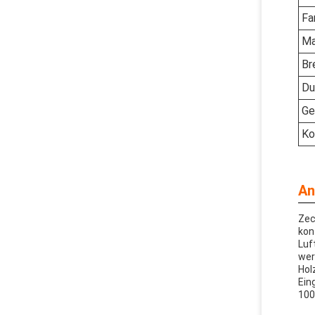
Fa
Ma
Br
Du
Ge
Ko
An
Zec
kon
Luf
wer
Hol
Ein
100