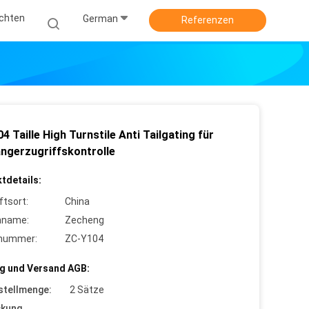
ichten
German
Referenzen
 Taille High Turnstile Anti Tailgating für
ngerzugriffskontrolle
tdetails:
ftsort:
China
nname:
Zecheng
lnummer:
ZC-Y104
g und Versand AGB:
stellmenge:
2 Sätze
ckung