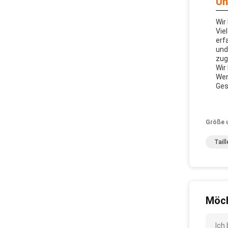
Un
Wir
Vie
erf
und
zug
Wir
Wen
Ges
Größe 
Tail
Möch
Ich