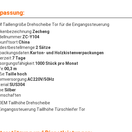
passung:
 Taillengröße Drehscheibe Tor für die Eingangssteuerung
kenbezeichnung:
Zecheng
ellnummer:
ZC-Y104
kunftsort:
China
destbestellmenge:
2 Sätze
packungsdaten:
Karton- und Holzkistenverpackungen
erzeit:
7 Tage
sorgungsfähigkeit:
1000 Stück pro Monat
fe:
00,3 m
ße:
Taille hoch
omversorgung:
AC220V/50Hz
erial:
SUS304
be:
Silber
enschaften
OEM Taillhöhe Drehscheibe
Eingangssteuerung Taillhöhe Türschleifer Tor