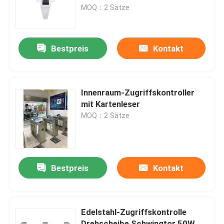
MOQ：2 Sätze
Über uns
Bestpreis
Kontakt
Fabrik Tour
Qualitätskontrolle
Innenraum-Zugriffskontroller
mit Kartenleser
MOQ：2 Sätze
Kontakt
Nachrichten
Bestpreis
Kontakt
Referenzen
Edelstahl-Zugriffskontrolle
Elektronische Drehkreuz-Tore
Drehscheibe Schwingtor 50W