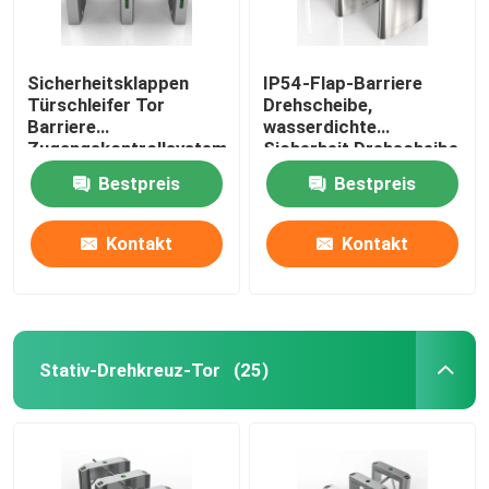
Sicherheitsklappen
IP54-Flap-Barriere
Türschleifer Tor
Drehscheibe,
Barriere
wasserdichte
Zugangskontrollsystem
Sicherheit Drehscheibe
550 mm
Tor angepasst
Bestpreis
Bestpreis
Durchgangsbreite
Kontakt
Kontakt
Stativ-Drehkreuz-Tor
(25)