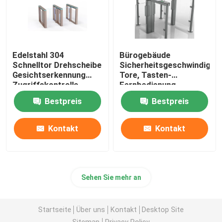
Edelstahl 304
Bürogebäude
Schnelltor Drehscheibe
Sicherheitsgeschwindigkei
Gesichtserkennung
Tore, Tasten-
Zugriffskontrolle
Fernbedienung
Elektronische
Bestpreis
Bestpreis
Drehscheiben-Tore
Kontakt
Kontakt
Sehen Sie mehr an
Startseite
Über uns
Kontakt
Desktop Site
Sitemap
Privacy Policy