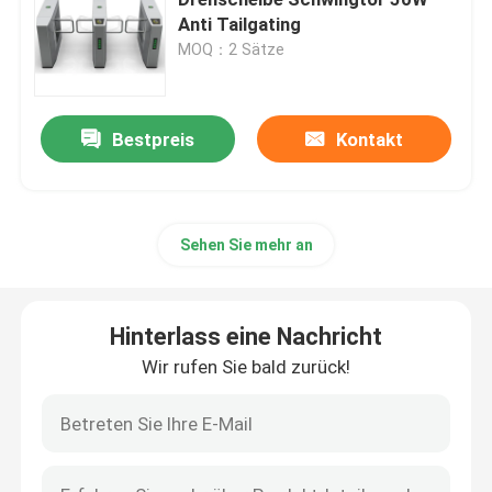
Anti Tailgating
MOQ：2 Sätze
Drehkreuz-Schwenktür
Klappen-Drehkreuz-Tor
Bestpreis
Kontakt
Stativ-Drehkreuz-Tor
Sehen Sie mehr an
Geschwindigkeits-Tor-Drehkreuz
Hinterlass eine Nachricht
Volles Höhendrehkreuz
Wir rufen Sie bald zurück!
Gleitendes Tor-Drehkreuz
Gesichtserkennung Biometrische Maschine