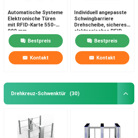
Automatische Systeme
Individuell angepasste
Smart-Door-Zugriffskontrollsystem
Elektronische Türen
Schwingbarriere
mit RFID-Karte 550-
Drehscheibe, sicheres
900 mm
elektronisches RFID
Drehscheibe Tor
Bestpreis
Bestpreis
Kontakt
Kontakt
Drehkreuz-Schwenktür
(30)